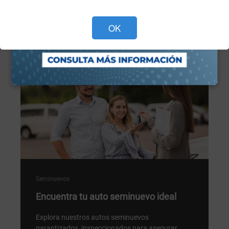
Programa tu cita ahora >
OK
Seminuevos
Encuentra tu auto seminuevo ideal
Explora nuestros autos seminuevos
garantizados, inspeccionados para asegurar