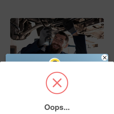
Servicio
Servicio de mantenimiento
Agenda tu cita de servicio en línea y asegura el
mejor cuidado para tu vehículo con nuestros
Oops...
expertos. Fácil, rápido y a tu conveniencia.