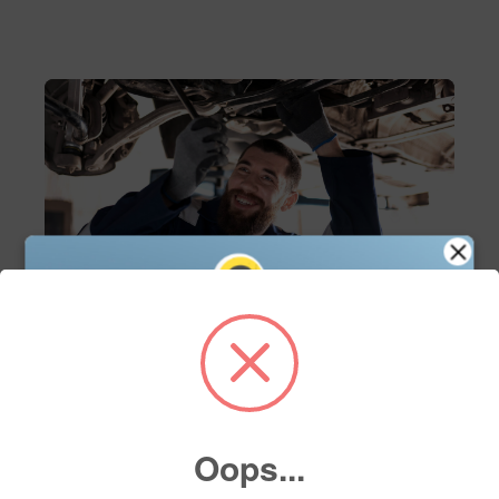
Servicio
Servicio de mantenimiento
Agenda tu cita de servicio en línea y asegura el
mejor cuidado para tu vehículo con nuestros
Oops...
expertos. Fácil, rápido y a tu conveniencia.