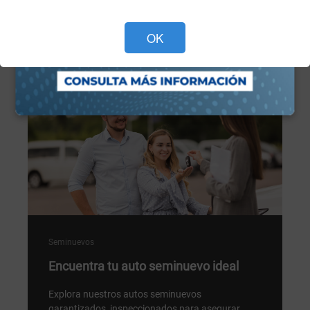
Programa tu cita ahora >
OK
Seminuevos
Encuentra tu auto seminuevo ideal
Explora nuestros autos seminuevos
garantizados, inspeccionados para asegurar