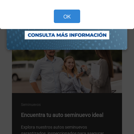
Programa tu cita ahora >
OK
Seminuevos
Encuentra tu auto seminuevo ideal
Explora nuestros autos seminuevos
garantizados, inspeccionados para asegurar