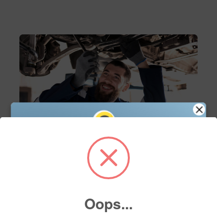
Servicio
Servicio de mantenimiento
Agenda tu cita de servicio en línea y asegura el
mejor cuidado para tu vehículo con nuestros
Oops...
expertos. Fácil, rápido y a tu conveniencia.