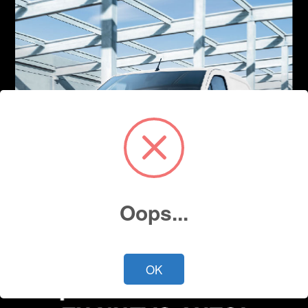
Oops...
OK